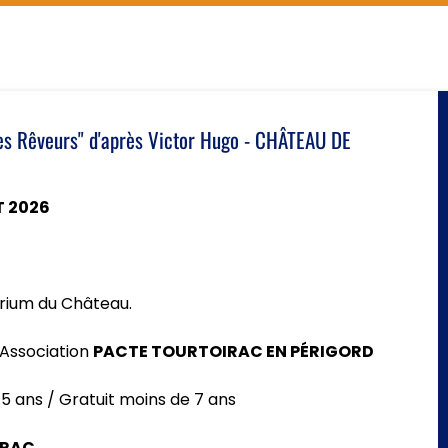
es Rêveurs" d'après Victor Hugo - SAINT-LÉON-SUR-
ILLET 2026
ins de 12 ans
ARDIN DE LA SALLE
t-Léon-sur-Vézère