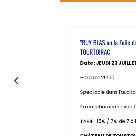
"RUY BLAS ou la Folie d
VÉZÈRE
Date : VENDREDI 24 JU
Horaire : 20h30
Spectacle en plein air.
TARIF : 12€ / Gratuit mo
DONJON, MANOIR ET J
Le Bourg, 24290 Sain